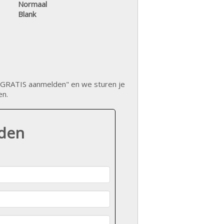
Normaal
Blank
op "GRATIS aanmelden" en we sturen je
en.
lden