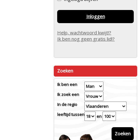
Inloggen
Help, wachtwoord kwijt!?
Ik ben nog geen gratis lid!?
Zoeken
Ik ben een
Ik zoek een
In de regio
leeftijd tussen
en
Zoeken