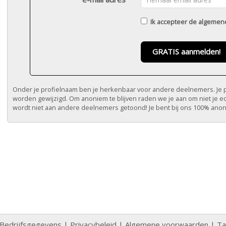
Ik accepteer de
algemen
GRATIS aanmelden!
Onder je profielnaam ben je herkenbaar voor andere deelnemers. Je pr
worden gewijzigd. Om anoniem te blijven raden we je aan om niet je e
wordt niet aan andere deelnemers getoond! Je bent bij ons 100% ano
Bedrijfsgegevens
|
Privacybeleid
|
Algemene voorwaarden
|
Ta