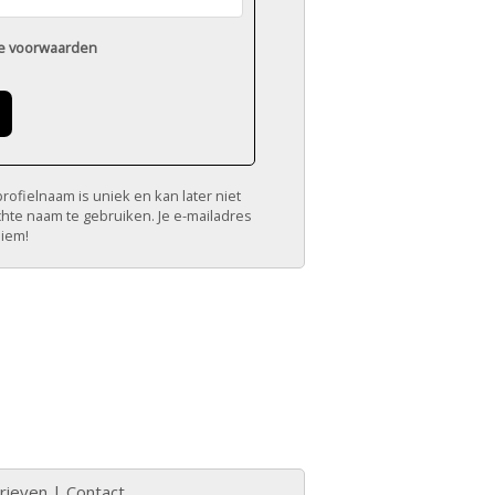
e voorwaarden
ofielnaam is uniek en kan later niet
chte naam te gebruiken. Je e-mailadres
niem!
rieven
|
Contact