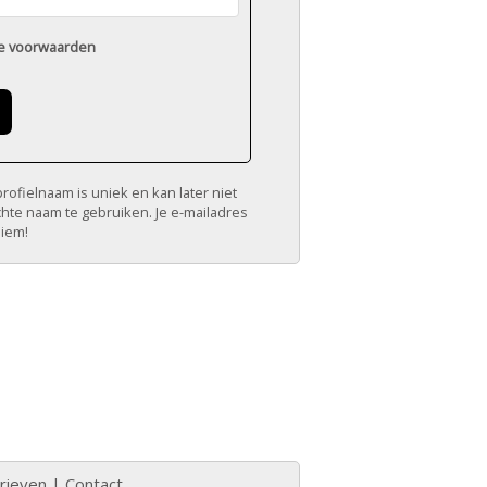
e voorwaarden
ofielnaam is uniek en kan later niet
chte naam te gebruiken. Je e-mailadres
niem!
rieven
|
Contact