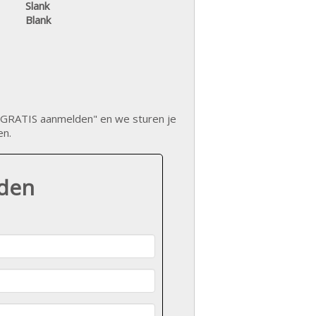
Slank
Blank
op "GRATIS aanmelden" en we sturen je
en.
lden