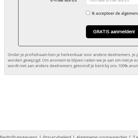
Ik accepteer de
algemen
GRATIS aanmelden!
Onder je profielnaam ben je herkenbaar voor andere deelnemers. Je pr
worden gewijzigd. Om anoniem te blijven raden we je aan om niet je e
wordt niet aan andere deelnemers getoond! Je bent bij ons 100% ano
Bedrijfsgegevens
|
Privacybeleid
|
Algemene voorwaarden
|
Ta