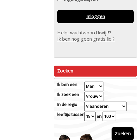
Inloggen
Help, wachtwoord kwijt!?
Ik ben nog geen gratis lid!?
Zoeken
Ik ben een
Ik zoek een
In de regio
leeftijd tussen
en
Zoeken