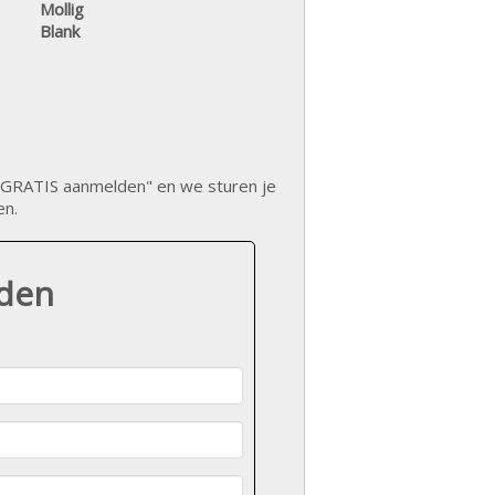
Mollig
Blank
op "GRATIS aanmelden" en we sturen je
en.
lden