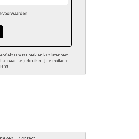
e voorwaarden
ofielnaam is uniek en kan later niet
chte naam te gebruiken. Je e-mailadres
niem!
rieven
|
Contact