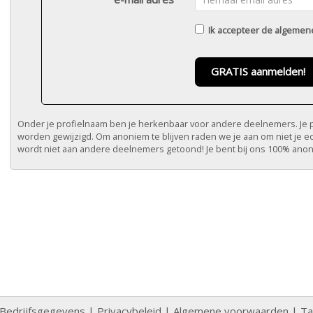
Ik accepteer de
algemen
GRATIS aanmelden!
Onder je profielnaam ben je herkenbaar voor andere deelnemers. Je pr
worden gewijzigd. Om anoniem te blijven raden we je aan om niet je e
wordt niet aan andere deelnemers getoond! Je bent bij ons 100% ano
Bedrijfsgegevens
|
Privacybeleid
|
Algemene voorwaarden
|
Ta