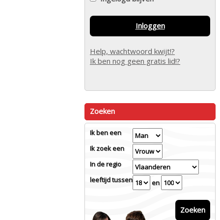
Inloggen
Help, wachtwoord kwijt!?
Ik ben nog geen gratis lid!?
Zoeken
Ik ben een
Ik zoek een
In de regio
leeftijd tussen
en
Zoeken