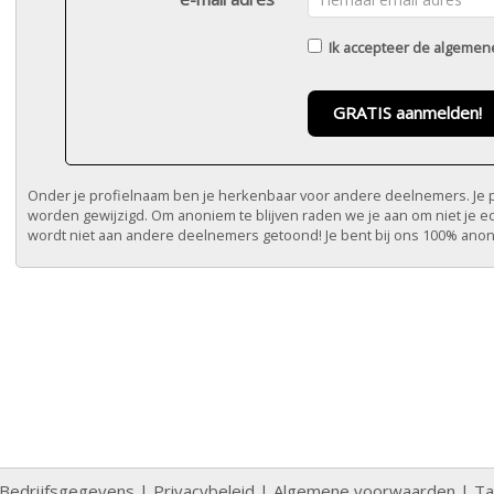
Ik accepteer de
algemen
GRATIS aanmelden!
Onder je profielnaam ben je herkenbaar voor andere deelnemers. Je pr
worden gewijzigd. Om anoniem te blijven raden we je aan om niet je e
wordt niet aan andere deelnemers getoond! Je bent bij ons 100% ano
Bedrijfsgegevens
|
Privacybeleid
|
Algemene voorwaarden
|
Ta