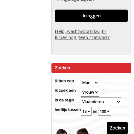
Inloggen
Help, wachtwoord kwijt!?
Ik ben nog geen gratis lid!?
Zoeken
Ik ben een
Ik zoek een
In de regio
leeftijd tussen
en
Zoeken