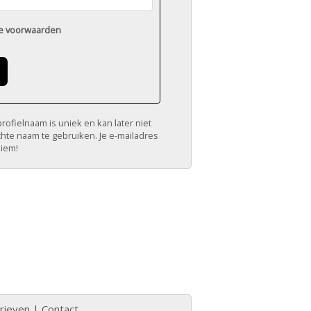
e voorwaarden
ofielnaam is uniek en kan later niet
chte naam te gebruiken. Je e-mailadres
niem!
rieven
|
Contact