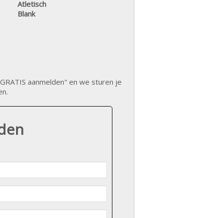
Atletisch
Blank
op "GRATIS aanmelden" en we sturen je
en.
lden