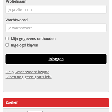
Profielnaam
Wachtwoord
Mijn gegevens onthouden
Ingelogd blijven
Inloggen
Help, wachtwoord kwijt!?
Ik ben nog geen gratis lid!?
Zoeken