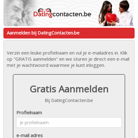
Aanmelden bij DatingContacten.be
Verzin een leuke profielnaam en vul je e-mailadres in. Klik
op "GRATIS aanmelden" en we sturen je direct een e-mail
met je wachtwoord waarmee je kunt inloggen.
Gratis Aanmelden
Bij DatingContacten.be
Profielnaam
e-mail adres