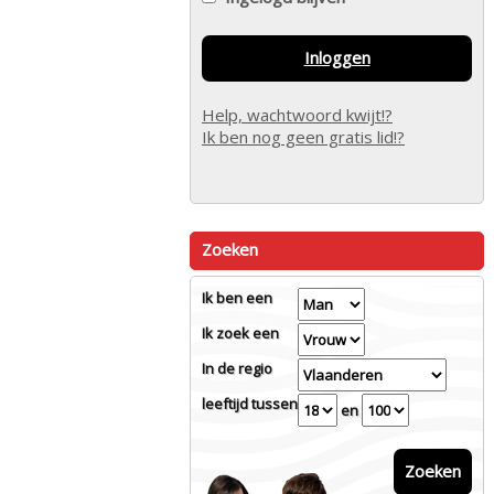
Inloggen
Help, wachtwoord kwijt!?
Ik ben nog geen gratis lid!?
Zoeken
Ik ben een
Ik zoek een
In de regio
leeftijd tussen
en
Zoeken