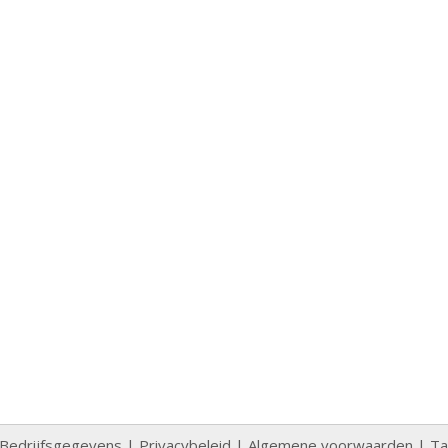
Bedrijfsgegevens
|
Privacybeleid
|
Algemene voorwaarden
|
Ta