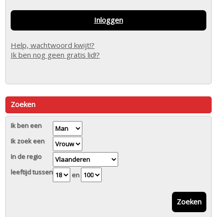
Inloggen
Help, wachtwoord kwijt!?
Ik ben nog geen gratis lid!?
Zoeken
Ik ben een
Ik zoek een
In de regio
leeftijd tussen
en
Zoeken