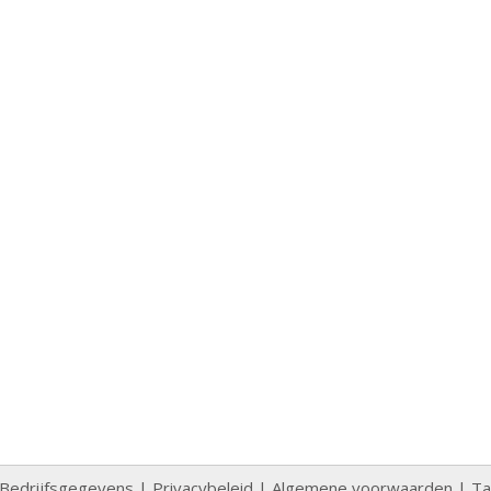
Bedrijfsgegevens
|
Privacybeleid
|
Algemene voorwaarden
|
Ta