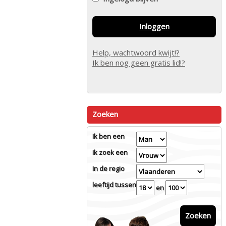
Inloggen
Help, wachtwoord kwijt!?
Ik ben nog geen gratis lid!?
Zoeken
Ik ben een
Ik zoek een
In de regio
leeftijd tussen
en
Zoeken