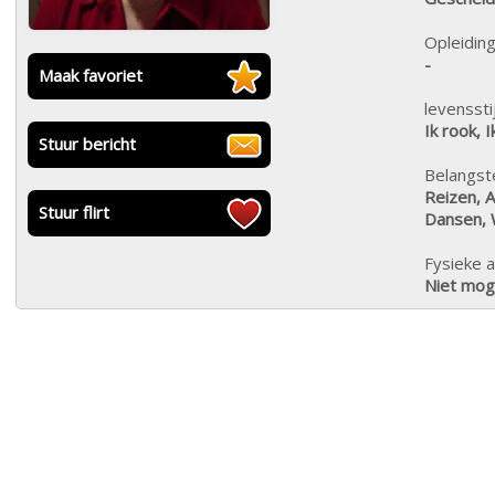
Opleiding
-
Maak favoriet
levensstij
Ik rook, I
Stuur bericht
Belangste
Reizen, A
Stuur flirt
Dansen, 
Fysieke a
Niet moge