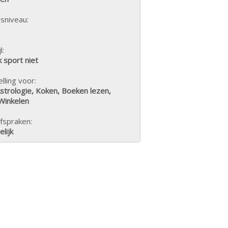
sniveau:
l:
k sport niet
lling voor:
strologie, Koken, Boeken lezen,
Winkelen
fspraken:
lijk