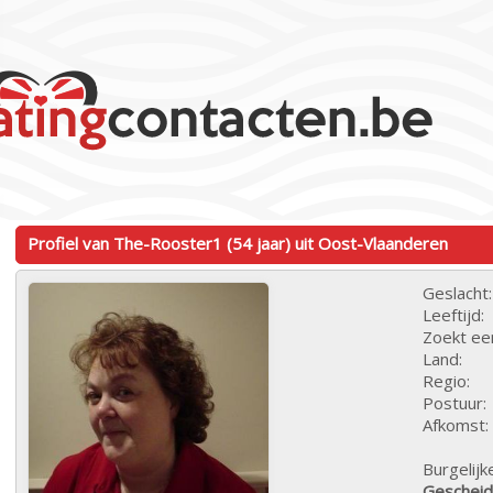
Profiel van The-Rooster1 (54 jaar) uit Oost-Vlaanderen
Geslacht:
Leeftijd:
Zoekt ee
Land:
Regio:
Postuur:
Afkomst:
Burgelijk
Geschei