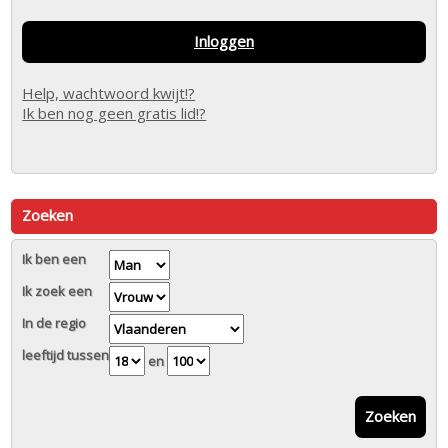
Inloggen
Help, wachtwoord kwijt!?
Ik ben nog geen gratis lid!?
Zoeken
Ik ben een
Ik zoek een
In de regio
leeftijd tussen
en
Zoeken