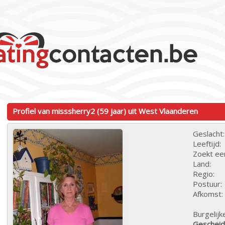
Profiel van misssherry2 (59 jaar) uit West Vlaanderen
Geslacht:
Leeftijd:
Zoekt ee
Land:
Regio:
Postuur:
Afkomst:
Burgelijk
Geschei