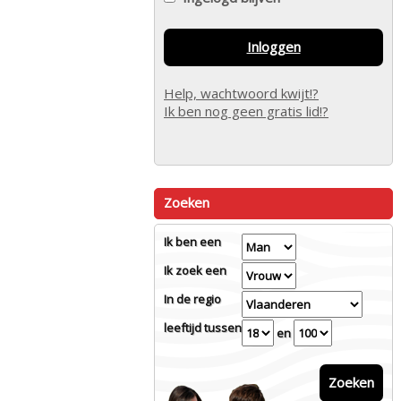
Inloggen
Help, wachtwoord kwijt!?
Ik ben nog geen gratis lid!?
Zoeken
Ik ben een
Ik zoek een
In de regio
leeftijd tussen
en
Zoeken