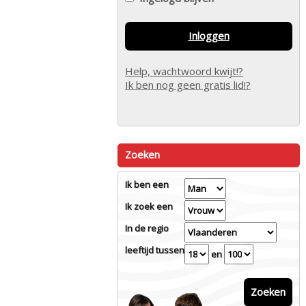
Inloggen
Help, wachtwoord kwijt!?
Ik ben nog geen gratis lid!?
Zoeken
Ik ben een
Ik zoek een
In de regio
leeftijd tussen
en
Zoeken