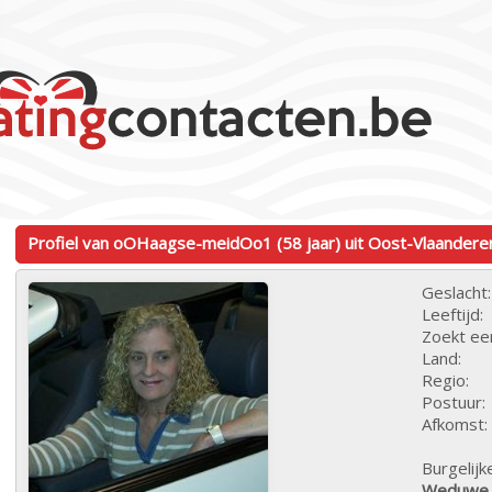
Profiel van oOHaagse-meidOo1 (58 jaar) uit Oost-Vlaandere
Geslacht:
Leeftijd:
Zoekt ee
Land:
Regio:
Postuur:
Afkomst:
Burgelijk
Weduwe