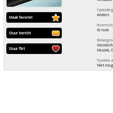
Opleiding
Anders
Maak favoriet
levensstij
Ik rook
Stuur bericht
Belangste
Gezelscha
Stuur flirt
Muziek, 
Fysieke a
Niet moge