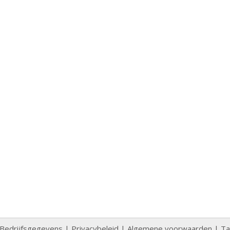
Bedrijfsgegevens
|
Privacybeleid
|
Algemene voorwaarden
|
Ta