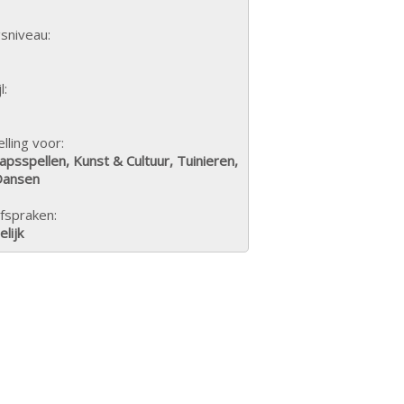
sniveau:
l:
lling voor:
psspellen, Kunst & Cultuur, Tuinieren,
Dansen
fspraken:
lijk