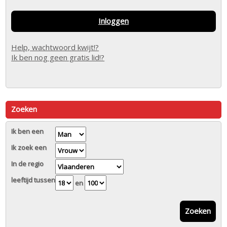
Inloggen
Help, wachtwoord kwijt!?
Ik ben nog geen gratis lid!?
Zoeken
Ik ben een
Ik zoek een
In de regio
leeftijd tussen
en
Zoeken