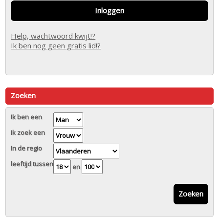
Inloggen
Help, wachtwoord kwijt!?
Ik ben nog geen gratis lid!?
Zoeken
Ik ben een
Ik zoek een
In de regio
leeftijd tussen
en
Zoeken