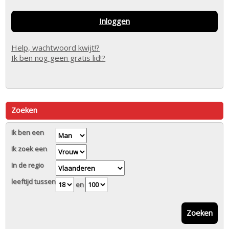
Inloggen
Help, wachtwoord kwijt!?
Ik ben nog geen gratis lid!?
Zoeken
Ik ben een
Ik zoek een
In de regio
leeftijd tussen
en
Zoeken