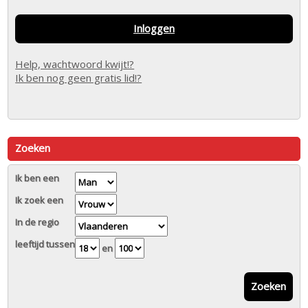
Inloggen
Help, wachtwoord kwijt!?
Ik ben nog geen gratis lid!?
Zoeken
Ik ben een
Ik zoek een
In de regio
leeftijd tussen
en
Zoeken