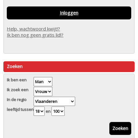
Inloggen
Help, wachtwoord kwijt!?
Ik ben nog geen gratis lid!?
Zoeken
Ik ben een
Ik zoek een
In de regio
leeftijd tussen
en
Zoeken