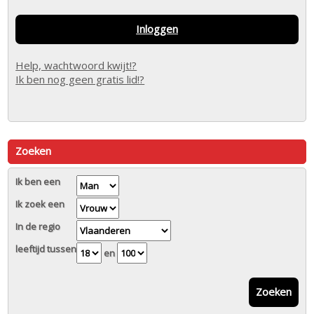
Inloggen
Help, wachtwoord kwijt!?
Ik ben nog geen gratis lid!?
Zoeken
Ik ben een
Ik zoek een
In de regio
leeftijd tussen
en
Zoeken