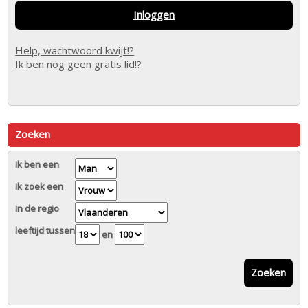
Inloggen
Help, wachtwoord kwijt!?
Ik ben nog geen gratis lid!?
Zoeken
Ik ben een
Ik zoek een
In de regio
leeftijd tussen
en
Zoeken