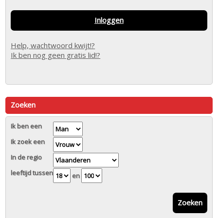
Inloggen
Help, wachtwoord kwijt!?
Ik ben nog geen gratis lid!?
Zoeken
Ik ben een
Ik zoek een
In de regio
leeftijd tussen
en
Zoeken