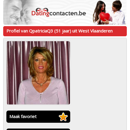
Profiel van QpatriciaQ3 (51 jaar) uit West Vlaanderen
Maak favoriet