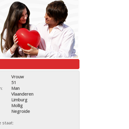
Vrouw
51
n:
Man
Vlaanderen
Limburg
Mollig
Negroide
e staat: