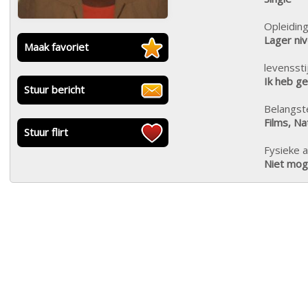
Opleiding
Lager ni
Maak favoriet
levensstij
Ik heb g
Stuur bericht
Belangste
Films, Na
Stuur flirt
Fysieke a
Niet moge