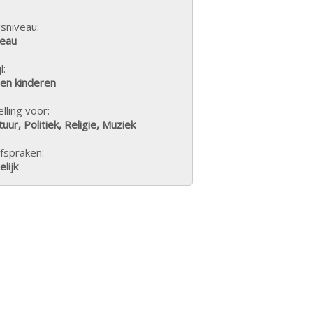
sniveau:
veau
l:
een kinderen
lling voor:
tuur, Politiek, Religie, Muziek
fspraken:
lijk