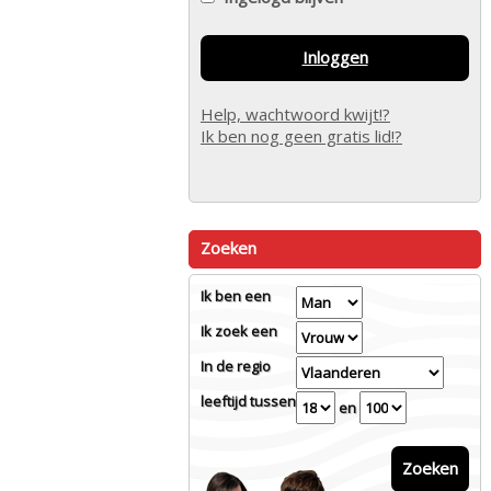
Inloggen
Help, wachtwoord kwijt!?
Ik ben nog geen gratis lid!?
Zoeken
Ik ben een
Ik zoek een
In de regio
leeftijd tussen
en
Zoeken