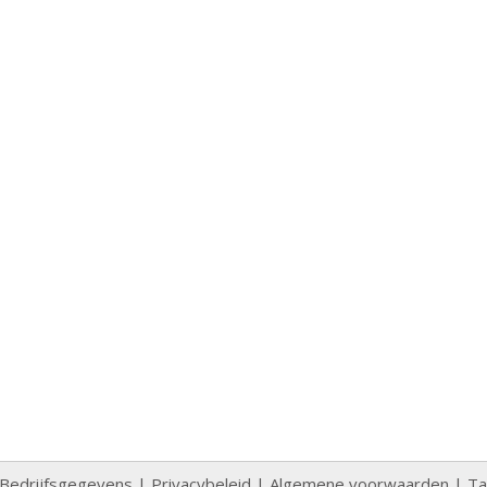
Bedrijfsgegevens
|
Privacybeleid
|
Algemene voorwaarden
|
Ta