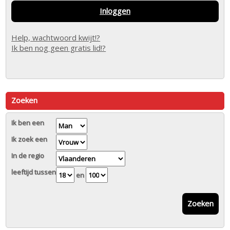
Inloggen
Help, wachtwoord kwijt!?
Ik ben nog geen gratis lid!?
Zoeken
Ik ben een
Ik zoek een
In de regio
leeftijd tussen
en
Zoeken