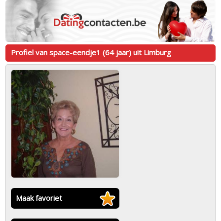
Profiel van space-eendje1 (64 jaar) uit Limburg
Maak favoriet