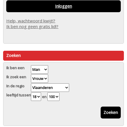
Inloggen
Help, wachtwoord kwijt!?
Ik ben nog geen gratis lid!?
Zoeken
Ik ben een
Ik zoek een
In de regio
leeftijd tussen
en
Zoeken