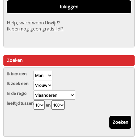
Inloggen
Help, wachtwoord kwijt!?
Ik ben nog geen gratis lid!?
Zoeken
Ik ben een
Ik zoek een
In de regio
leeftijd tussen
en
Zoeken