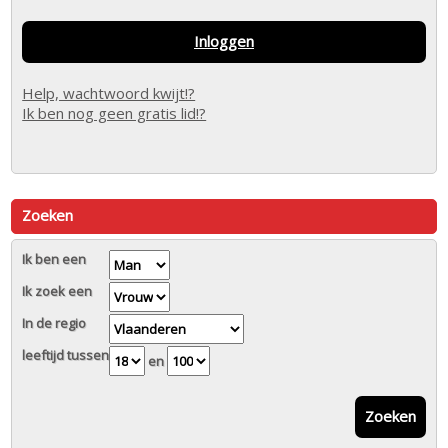
Inloggen
Help, wachtwoord kwijt!?
Ik ben nog geen gratis lid!?
Zoeken
Ik ben een
Ik zoek een
In de regio
leeftijd tussen
en
Zoeken