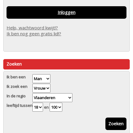
Inloggen
Help, wachtwoord kwijt!?
Ik ben nog geen gratis lid!?
Zoeken
Ik ben een
Ik zoek een
In de regio
leeftijd tussen
en
Zoeken