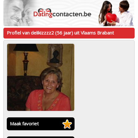
Profiel van delikizzzz2 (56 jaar) uit Vlaams Brabant
Maak favoriet