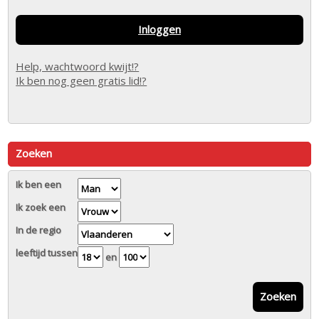
Inloggen
Help, wachtwoord kwijt!?
Ik ben nog geen gratis lid!?
Zoeken
Ik ben een
Ik zoek een
In de regio
leeftijd tussen
en
Zoeken